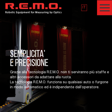
IT
SEMPLICITA'
E PRECISIONE
Grazie alla tecnologia R.E.M.O. non ti serviranno più staffe e
altri accessori da adattare alla ruota.
La tecnologia R.E.M.O. funziona su qualsiasi auto o furgone
in modo automatico ed è indipendente dall’operatore.