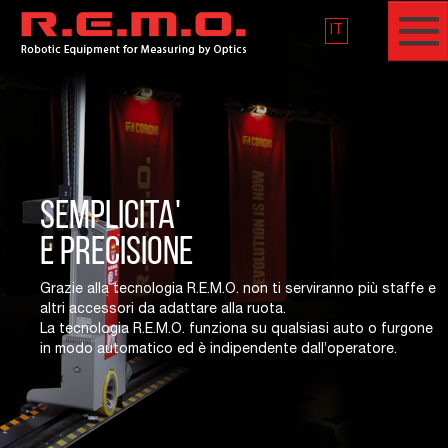
IT
SEMPLICITA'
E PRECISIONE
Grazie alla tecnologia R.E.M.O. non ti serviranno più staffe e
altri accessori da adattare alla ruota.
La tecnologia R.E.M.O. funziona su qualsiasi auto o furgone
in modo automatico ed è indipendente dall’operatore.